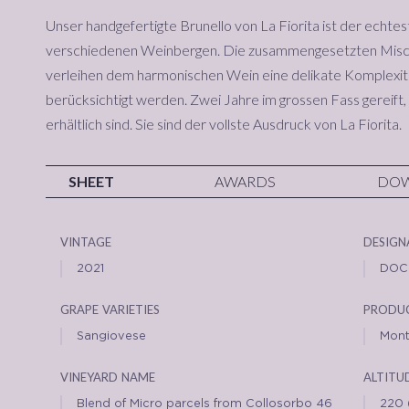
Unser handgefertigte Brunello von La Fiorita ist der echt
verschiedenen Weinbergen. Die zusammengesetzten Misch
verleihen dem harmonischen Wein eine delikate Komplexitä
berücksichtigt werden. Zwei Jahre im grossen Fass gereift, 
erhältlich sind. Sie sind der vollste Ausdruck von La Fiorita.
SHEET
AWARDS
DO
vintage
design
2021
DOC
grape varieties
produc
Sangiovese
Mont
vineyard name
altitu
Blend of Micro parcels from Collosorbo 46
220 