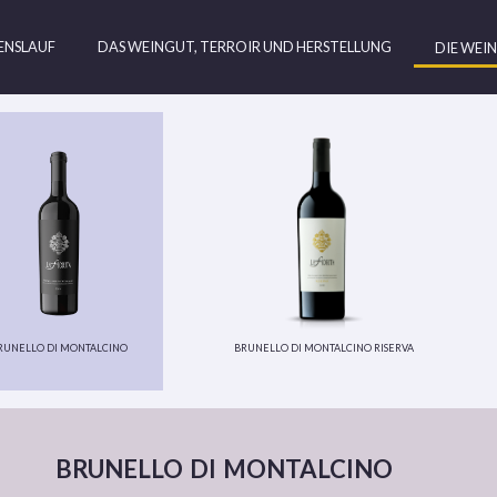
BENSLAUF
DAS WEINGUT, TERROIR UND HERSTELLUNG
DIE WEIN
runello di montalcino
brunello di montalcino riserva
brunello di montalcino