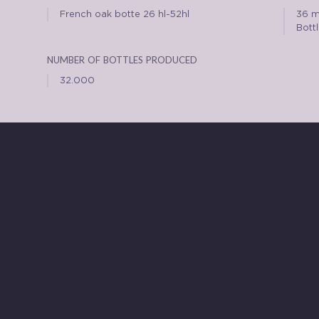
French oak botte 26 hl-52hl
36 m
Bott
number of bottles produced
32.000