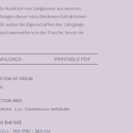
este Ausdruck von Sangiovese aus unseren
ungen dieser verschiedenen Extraktionen
t, wobei die Eigenschaften der Jahrgänge
und zwei weitere in der Flasche, bevor sie
WNLOADS
PRINTABLE PDF
ation of origin
G
tion area
alcino · Loc. Castelnuovo dell’Abate
de (meter)
(CL) - 360 (PB) - 280 (G)