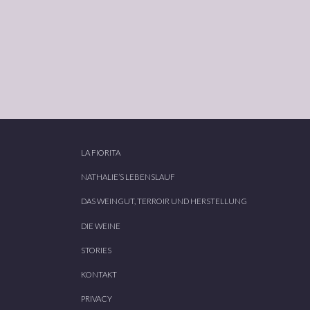
LA FIORITA
NATHALIE’S LEBENSLAUF
DAS WEINGUT, TERROIR UND HERSTELLUNG
DIE WEINE
STORIES
KONTAKT
PRIVACY