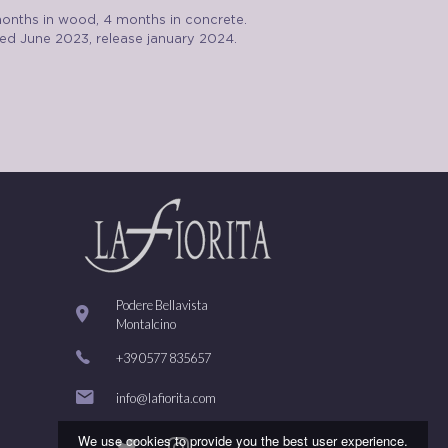
onths in wood, 4 months in concrete.
led June 2023, release january 2024.
Podere Bellavista
Montalcino
+39 0577 835657
info@lafiorita.com
We use cookies to provide you the best user experience.