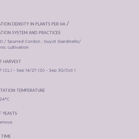
tion density in plants per ha /
ation system and practices
0 / Spurred Cordon ; Guyot Giardinello/
nic cultivation
f harvest
7 (CL) - Sep 14/27 (G) - Sep 30/Oct 1
tation temperature
24°C
f yeasts
genous
 time