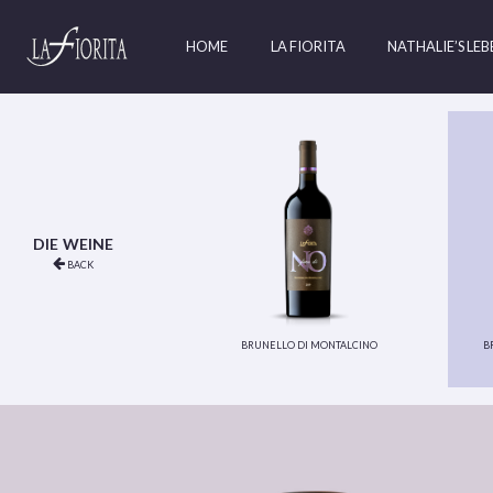
HOME
LA FIORITA
NATHALIE’S LE
die weine
back
brunello di montalcino
b