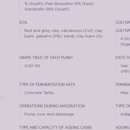
% (South), Pian Bossolino 15% (East),
Giardinello 39% (South)
soil
cultiva
cultiv
Red and grey clay, calcareous (Col); clay
loam, galestro (PB); sandy clay loam (G)
6 50
Orga
grape yield of each plant
date o
0,90 KG
Sep 
(PB)
type of fermentation vats
fermen
Concrete Tanks
Max 
operations during maceration
type o
Pump over and delestage
Indi
type and capacity of ageing casks
ageing