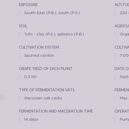
exposure
altitu
South-East (P.B.), South (P.S.)
220 (
soil
agricu
Tufo - clay (P.S.), galestro (P.B.)
Orga
cultivation system
cultiv
Spurred cordon
7.00
grape yield of each plant
date o
0,3 KG
Sept
type of fermentation vats
fermen
Slavonian oak casks
Max 
fermentation and maceration time
operat
14 days
Pump