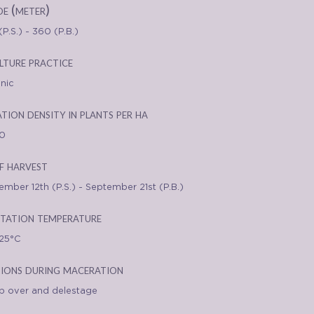
de (meter)
P.S.) - 360 (P.B.)
lture practice
nic
ation density in plants per ha
0
f harvest
ember 12th (P.S.) - September 21st (P.B.)
tation temperature
25°C
ions during maceration
 over and delestage