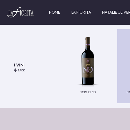
HOME
LA FIORITA
NATALIE OLIVE
i vini
back
fiore di no
br