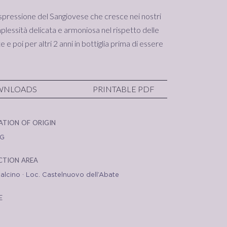
 espressione del Sangiovese che cresce nei nostri
mplessità delicata e armoniosa nel rispetto delle
 e poi per altri 2 anni in bottiglia prima di essere
WNLOADS
PRINTABLE PDF
ation of origin
G
tion area
alcino · Loc. Castelnuovo dell’Abate
e