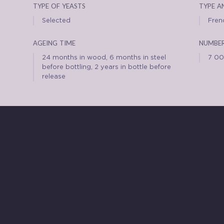
type of yeasts
type a
Selected
Fren
ageing time
number
24 months in wood, 6 months in steel
7 0
before bottling, 2 years in bottle before
release