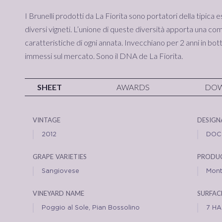
I Brunelli prodotti da La Fiorita sono portatori della tipica
diversi vigneti. L’unione di queste diversità apporta una co
caratteristiche di ogni annata. Invecchiano per 2 anni in botte
immessi sul mercato. Sono il DNA de La Fiorita.
SHEET
AWARDS
DO
vintage
design
2012
DOC
grape varieties
produc
Sangiovese
Mont
vineyard name
surfac
Poggio al Sole, Pian Bossolino
7 HA