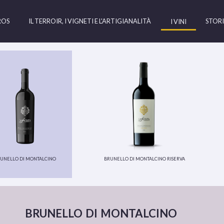
ROS
IL TERROIR, I VIGNETI E L'ARTIGIANALITÀ
STORI
I VINI
unello di montalcino
brunello di montalcino riserva
brunello di montalcino