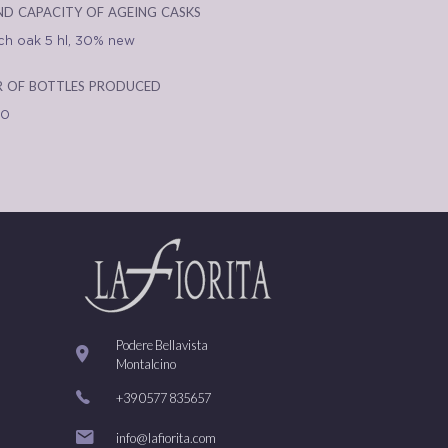
nd capacity of ageing casks
ch oak 5 hl, 30% new
 of bottles produced
00
Podere Bellavista
Montalcino
+39 0577 835657
info@lafiorita.com