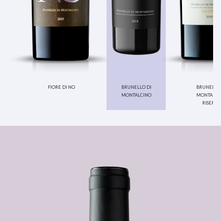
fiore di no
brunello di
brunello 
montalcino
montalci
riserva