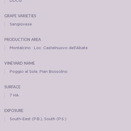
DOCG
grape varieties
Sangiovese
production area
Montalcino · Loc. Castelnuovo dell’Abate
vineyard name
Poggio al Sole, Pian Bossolino
surface
7 HA
exposure
South-East (P.B.), South (P.S.)