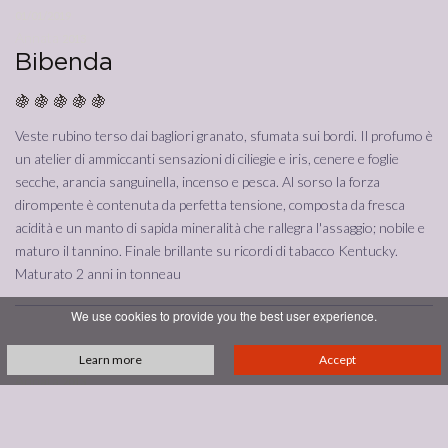
01/01/2019
Annata
2013
Bibenda
🍇 🍇 🍇 🍇 🍇
Veste rubino terso dai bagliori granato, sfumata sui bordi. Il profumo è
un atelier di ammiccanti sensazioni di ciliegie e iris, cenere e foglie
secche, arancia sanguinella, incenso e pesca. Al sorso la forza
dirompente è contenuta da perfetta tensione, composta da fresca
acidità e un manto di sapida mineralità che rallegra l'assaggio; nobile e
maturo il tannino. Finale brillante su ricordi di tabacco Kentucky.
Maturato 2 anni in tonneau
We use cookies to provide you the best user experience.
Learn more
Accept
15/06/2020
Annata
2013
Wine Spectator
bruce sanderson