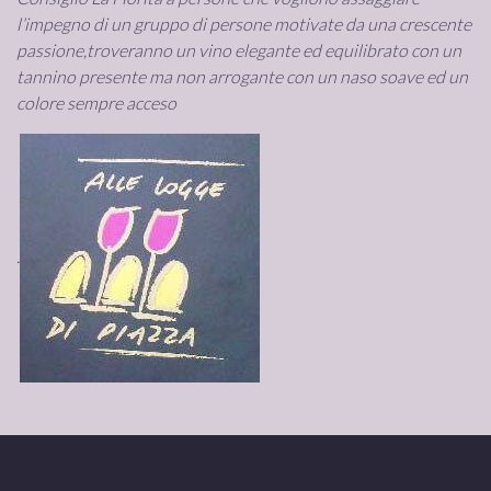
l’impegno di un gruppo di persone motivate da una crescente
passione,troveranno un vino elegante ed equilibrato con un
tannino presente ma non arrogante con un naso soave ed un
colore sempre acceso
.