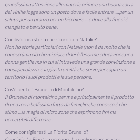
grandissima attenzione alle materie prime e una buona carta
dei vini!le logge sono un posto dove è facile entrare .....per un
saluto per un pranzo per un bicchiere ....e dove alla fine si è
mangiato e bevuto bene .
Condividi una storia che ricordi con Natalie?
Non ho storie particolari con Natalie (non è da molto che la
conosco)ma ciò che mi piace di lei è l’enorme educazione,una
donna gentile ma in cui si intravede una grande convinzione e
consapevolezza..e la giusta umiltà che serve per capire un
territorio i suoi prodotti e le sue persone.
Cos'è per te il Brunello di Montalcino?
Il Brunello di montalcino per me e principalmente il prodotto
di una terra bellissima fatto da famiglie che conosco è che
stimo ....la magia di micro zone che esprimono fini ma
percettibili differenze .
Come consiglieresti La Fiorita Brunello?
Consiglio La Fiorita a persone che vogliono assaggiare