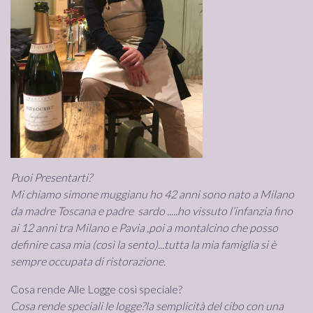
Puoi Presentarti?
Mi chiamo simone muggianu ho 42 anni sono nato a Milano
da madre Toscana e padre sardo .....ho vissuto l’infanzia fino
ai 12 anni tra Milano e Pavia ,poi a montalcino che posso
definire casa mia (così la sento)...tutta la mia famiglia si è
sempre occupata di ristorazione.
Cosa rende Alle Logge così speciale?
Cosa rende speciali le logge?la semplicità del cibo con una